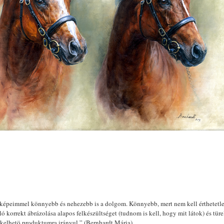
képeimmel könnyebb és nehezebb is a dolgom. Könnyebb, mert nem kell érthetetl
ó korrekt ábrázolása alapos felkészültséget (tudnom is kell, hogy mit látok) és tür
ékelhetö produktumra irányul.” (Bernhardt Mária)