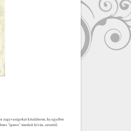
en zagyvaságokat kitalálnom, ha egyébre
elmes "iparos" munkát kíván, azontúl,