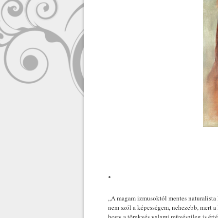
1
2
3
.
„A magam izmusoktól mentes naturalista 
nem szól a képességem, nehezebb, mert a l
hogy a törekvés valami müvészileg is ért