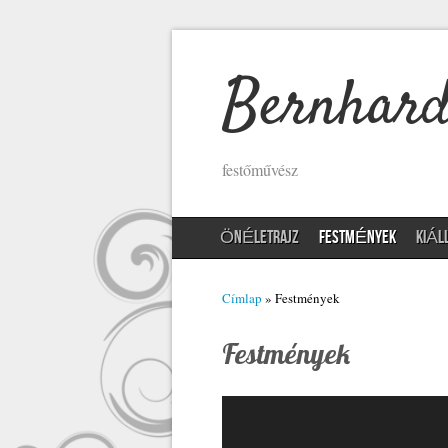
Bernhard
festőművész
ÖNÉLETRAJZ
FESTMÉNYEK
KIÁL
Címlap
» Festmények
Jelenlegi hely
Festmények